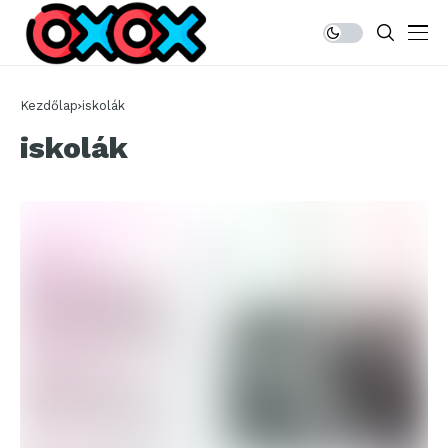
Kezdőlap
iskolák
iskolák